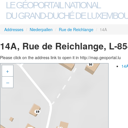
LE GÉOPORTAIL NATIONAL
DU GRAND-DUCHÉ DE LUXEMBO
Addresses
/
Niederpallen
/
Rue de Reichlange
/
14A
14A, Rue de Reichlange, L-85
Please click on the address link to open it in http://map.geoportal.lu
14A
+
–