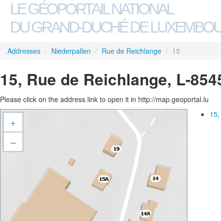
LE GÉOPORTAIL NATIONAL
DU GRAND-DUCHÉ DE LUXEMBO
Addresses
/
Niederpallen
/
Rue de Reichlange
/
15
15, Rue de Reichlange, L-854
Please click on the address link to open it in http://map.geoportal.lu
15,
+
–