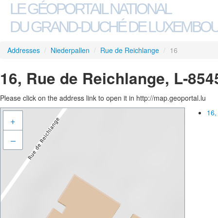
LE GÉOPORTAIL NATIONAL
DU GRAND-DUCHÉ DE LUXEMBO
Addresses
/
Niederpallen
/
Rue de Reichlange
/
16
16, Rue de Reichlange, L-854
Please click on the address link to open it in http://map.geoportal.lu
16,
+
–