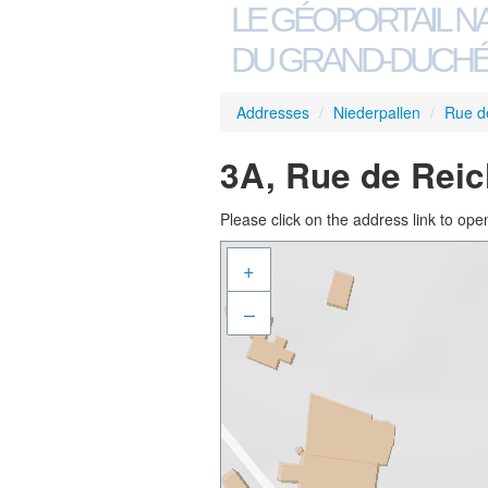
LE GÉOPORTAIL N
DU GRAND-DUCHÉ
Addresses
/
Niederpallen
/
Rue d
3A, Rue de Reic
Please click on the address link to open
+
–