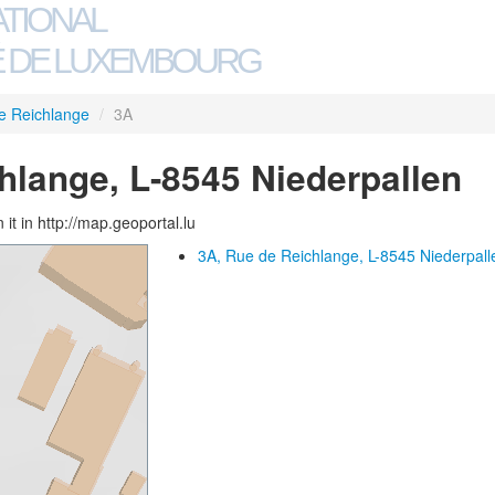
ATIONAL
 DE LUXEMBOURG
e Reichlange
/
3A
hlange, L-8545 Niederpallen
 it in http://map.geoportal.lu
3A, Rue de Reichlange, L-8545 Niederpall