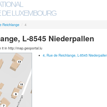
ATIONAL
 DE LUXEMBOURG
e Reichlange
/
4
lange, L-8545 Niederpallen
 it in http://map.geoportal.lu
4, Rue de Reichlange, L-8545 Niederpalle