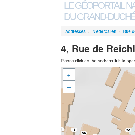
LE GÉOPORTAIL N
DU GRAND-DUCHÉ
Addresses
/
Niederpallen
/
Rue d
4, Rue de Reich
Please click on the address link to open
+
–