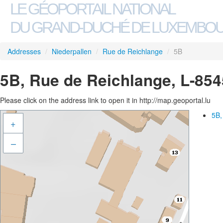
LE GÉOPORTAIL NATIONAL
DU GRAND-DUCHÉ DE LUXEMBO
Addresses
/
Niederpallen
/
Rue de Reichlange
/
5B
5B, Rue de Reichlange, L-854
Please click on the address link to open it in http://map.geoportal.lu
5B,
+
–