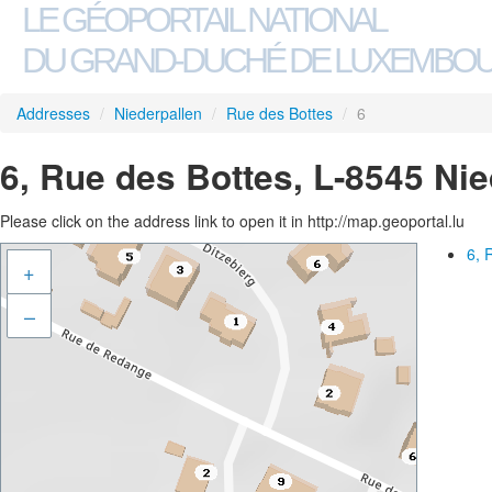
LE GÉOPORTAIL NATIONAL
DU GRAND-DUCHÉ DE LUXEMBO
Addresses
/
Niederpallen
/
Rue des Bottes
/
6
6, Rue des Bottes, L-8545 Nie
Please click on the address link to open it in http://map.geoportal.lu
6, 
+
–