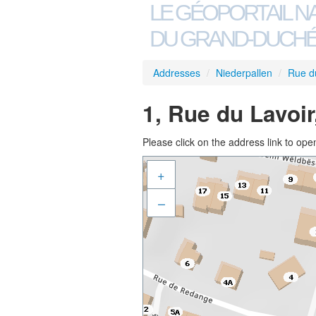
LE GÉOPORTAIL N
DU GRAND-DUCHÉ
Addresses
/
Niederpallen
/
Rue d
1, Rue du Lavoir
Please click on the address link to open
+
–