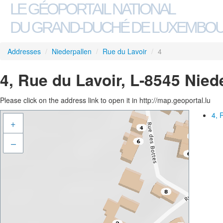
LE GÉOPORTAIL NATIONAL
DU GRAND-DUCHÉ DE LUXEMBO
Addresses
/
Niederpallen
/
Rue du Lavoir
/
4
4, Rue du Lavoir, L-8545 Nied
Please click on the address link to open it in http://map.geoportal.lu
4, 
+
–