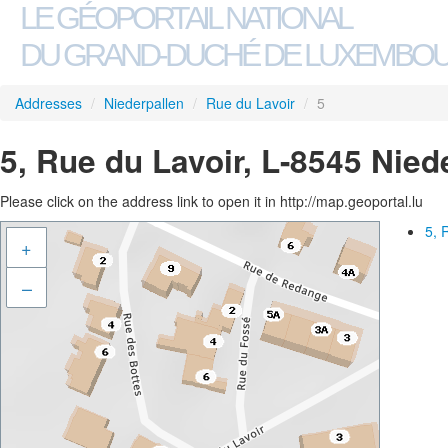
LE GÉOPORTAIL NATIONAL
DU GRAND-DUCHÉ DE LUXEMBO
Addresses
/
Niederpallen
/
Rue du Lavoir
/
5
5, Rue du Lavoir, L-8545 Nied
Please click on the address link to open it in http://map.geoportal.lu
5, 
+
–