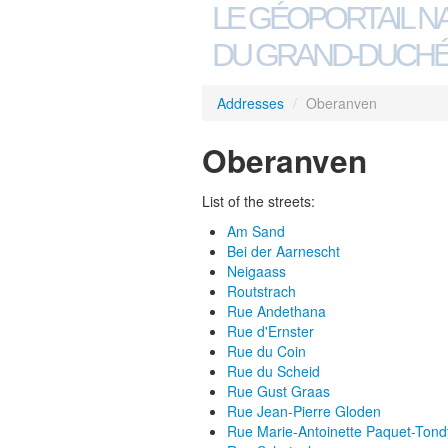
LE GÉOPORTAIL N
DU GRAND-DUCHÉ
Addresses
/
Oberanven
Oberanven
List of the streets:
Am Sand
Bei der Aarnescht
Neigaass
Routstrach
Rue Andethana
Rue d'Ernster
Rue du Coin
Rue du Scheid
Rue Gust Graas
Rue Jean-Pierre Gloden
Rue Marie-Antoinette Paquet-Tond