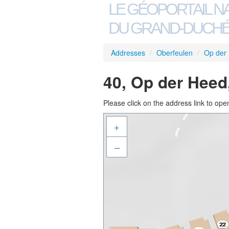
LE GÉOPORTAIL N
DU GRAND-DUCHÉ
Addresses
/
Oberfeulen
/
Op der
40, Op der Heed
Please click on the address link to open
+
–