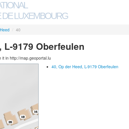
ATIONAL
 DE LUXEMBOURG
 Heed
/
40
, L-9179 Oberfeulen
 it in http://map.geoportal.lu
40, Op der Heed, L-9179 Oberfeulen