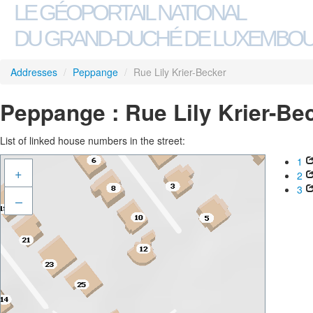
LE GÉOPORTAIL NATIONAL
DU GRAND-DUCHÉ DE LUXEMBO
Addresses
/
Peppange
/
Rue Lily Krier-Becker
Peppange : Rue Lily Krier-Be
List of linked house numbers in the street:
1
+
2
3
–