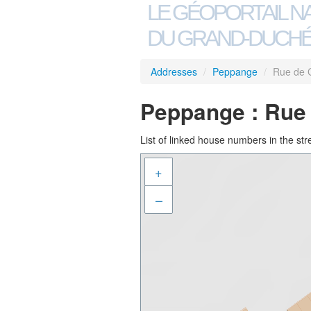
LE GÉOPORTAIL N
DU GRAND-DUCHÉ
Addresses
/
Peppange
/
Rue de 
Peppange : Rue
List of linked house numbers in the str
+
–