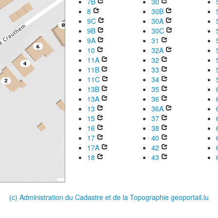
7B
30
8
30B
9C
30A
9B
30C
9A
31
10
32A
11A
32
11B
33
11C
34
13B
35
13A
36
13
36A
15
37
16
38
17
40
17A
42
18
43
(c) Administration du Cadastre et de la Topographie
geoportail.lu