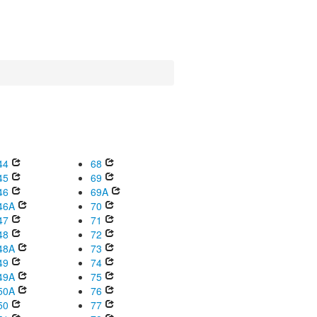
44
68
45
69
46
69A
46A
70
47
71
48
72
48A
73
49
74
49A
75
50A
76
50
77