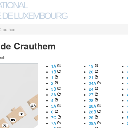
ATIONAL
 DE LUXEMBOURG
Crauthem
 de Crauthem
eet:
1A
19
1B
20
1
21
2
24A
3B
24
3A
27
4
28
5A
28A
6
28B
7C
29
7A
29A