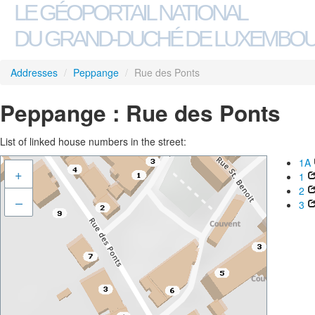
LE GÉOPORTAIL NATIONAL
DU GRAND-DUCHÉ DE LUXEMBO
Addresses
/
Peppange
/
Rue des Ponts
Peppange : Rue des Ponts
List of linked house numbers in the street:
1A
+
1
2
–
3