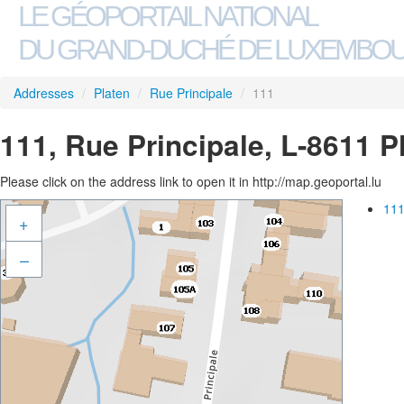
LE GÉOPORTAIL NATIONAL
DU GRAND-DUCHÉ DE LUXEMBO
Addresses
/
Platen
/
Rue Principale
/
111
111, Rue Principale, L-8611 P
Please click on the address link to open it in http://map.geoportal.lu
111
+
–