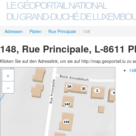
LE GÉOPORTAIL NATIONAL
DU GRAND-DUCHÉ DE LUXEMBO
Adressen
/
Platen
/
Rue Principale
/
148
148, Rue Principale, L-8611 P
Klicken Sie auf den Adresslink, um sie auf http://map.geoportail.lu zu 
148
+
–