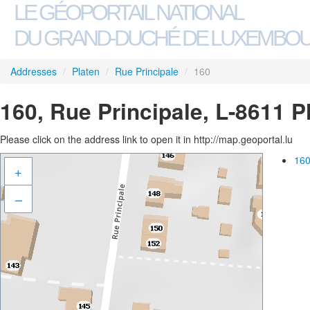
LE GÉOPORTAIL NATIONAL
DU GRAND-DUCHÉ DE LUXEMBO
Addresses
/
Platen
/
Rue Principale
/
160
160, Rue Principale, L-8611 P
Please click on the address link to open it in http://map.geoportal.lu
160
+
–