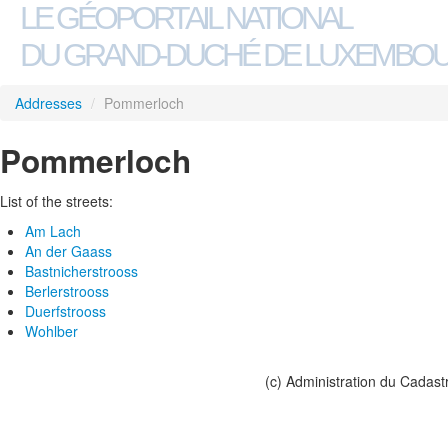
LE GÉOPORTAIL NATIONAL
DU GRAND-DUCHÉ DE LUXEMBO
Addresses
/
Pommerloch
Pommerloch
List of the streets:
Am Lach
An der Gaass
Bastnicherstrooss
Berlerstrooss
Duerfstrooss
Wohlber
(c) Administration du Cadast