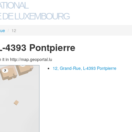
ATIONAL
 DE LUXEMBOURG
Rue
/
12
L-4393 Pontpierre
 it in http://map.geoportal.lu
12, Grand-Rue, L-4393 Pontpierre