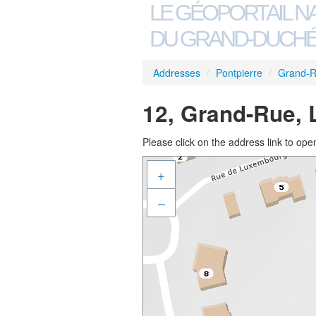
LE GÉOPORTAIL N
DU GRAND-DUCHÉ
Addresses
/
Pontpierre
/
Grand-
12, Grand-Rue, 
Please click on the address link to open
+
–