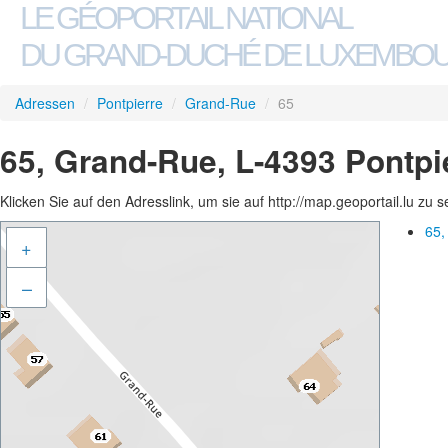
LE GÉOPORTAIL NATIONAL
DU GRAND-DUCHÉ DE LUXEMBO
Adressen
/
Pontpierre
/
Grand-Rue
/
65
65, Grand-Rue, L-4393 Pontpi
Klicken Sie auf den Adresslink, um sie auf http://map.geoportail.lu zu 
65,
+
–