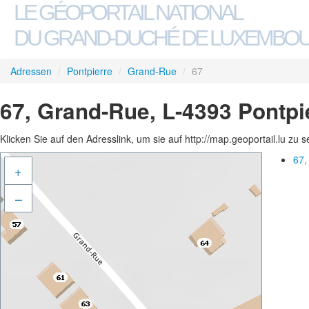
LE GÉOPORTAIL NATIONAL
DU GRAND-DUCHÉ DE LUXEMBO
Adressen
/
Pontpierre
/
Grand-Rue
/
67
67, Grand-Rue, L-4393 Pontpi
Klicken Sie auf den Adresslink, um sie auf http://map.geoportail.lu zu 
67,
+
–