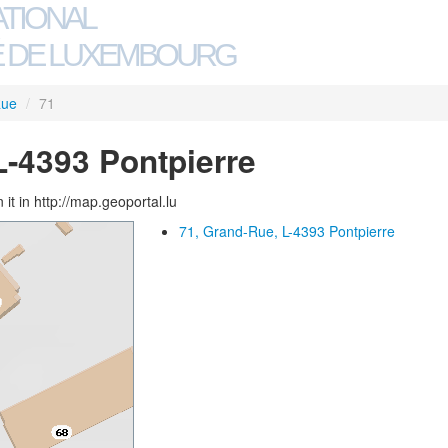
ATIONAL
 DE LUXEMBOURG
Rue
/
71
L-4393 Pontpierre
 it in http://map.geoportal.lu
71, Grand-Rue, L-4393 Pontpierre