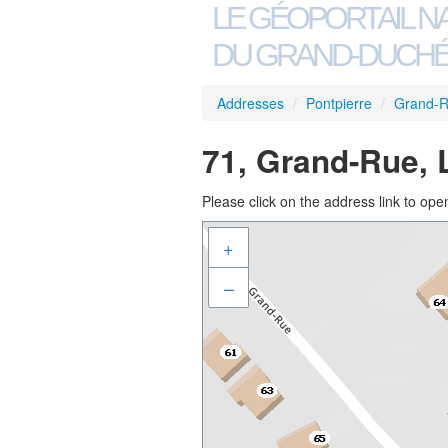
LE GÉOPORTAIL N
DU GRAND-DUCHÉ
Addresses
/
Pontpierre
/
Grand-
71, Grand-Rue, 
Please click on the address link to open
+
–