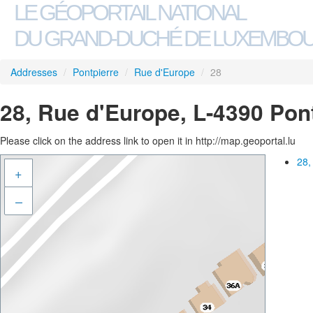
LE GÉOPORTAIL NATIONAL
DU GRAND-DUCHÉ DE LUXEMBO
Addresses
/
Pontpierre
/
Rue d'Europe
/
28
28, Rue d'Europe, L-4390 Pon
Please click on the address link to open it in http://map.geoportal.lu
28,
+
–