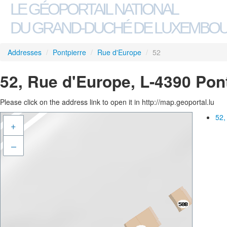
LE GÉOPORTAIL NATIONAL
DU GRAND-DUCHÉ DE LUXEMBO
Addresses
/
Pontpierre
/
Rue d'Europe
/
52
52, Rue d'Europe, L-4390 Pon
Please click on the address link to open it in http://map.geoportal.lu
52,
+
–