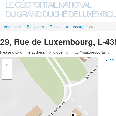
LE GÉOPORTAIL NATIONAL
DU GRAND-DUCHÉ DE LUXEMBO
Addresses
/
Pontpierre
/
Rue de Luxembourg
/
29
29, Rue de Luxembourg, L-43
Please click on the address link to open it in http://map.geoportal.lu
29,
+
–