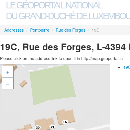
LE GÉOPORTAIL NATIONAL
DU GRAND-DUCHÉ DE LUXEMBO
Addresses
/
Pontpierre
/
Rue des Forges
/
19C
19C, Rue des Forges, L-4394 
Please click on the address link to open it in http://map.geoportal.lu
19C
+
–