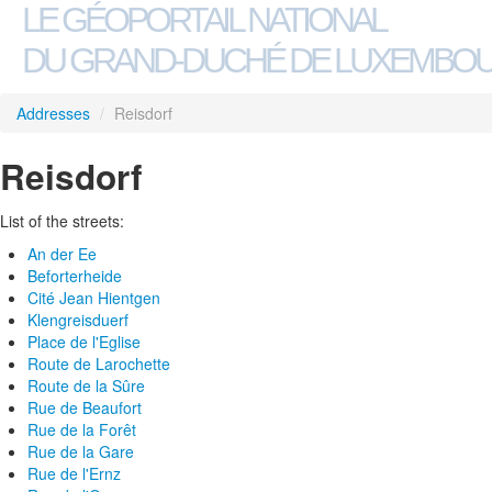
LE GÉOPORTAIL NATIONAL
DU GRAND-DUCHÉ DE LUXEMBO
Addresses
/
Reisdorf
Reisdorf
List of the streets:
An der Ee
Beforterheide
Cité Jean Hientgen
Klengreisduerf
Place de l'Eglise
Route de Larochette
Route de la Sûre
Rue de Beaufort
Rue de la Forêt
Rue de la Gare
Rue de l'Ernz