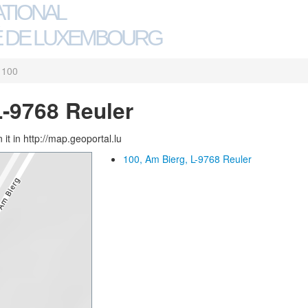
ATIONAL
 DE LUXEMBOURG
100
L-9768 Reuler
 it in http://map.geoportal.lu
100, Am Bierg, L-9768 Reuler