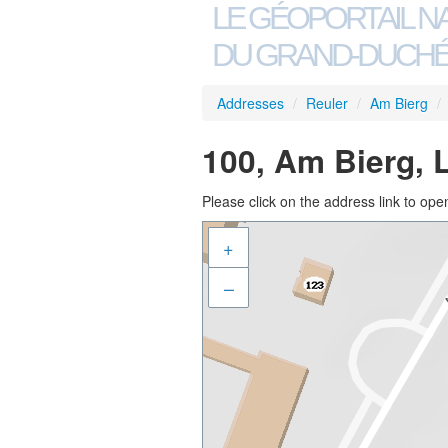
LE GÉOPORTAIL N
DU GRAND-DUCHÉ
Addresses
/
Reuler
/
Am Bierg
/
100, Am Bierg, 
Please click on the address link to open
+
–