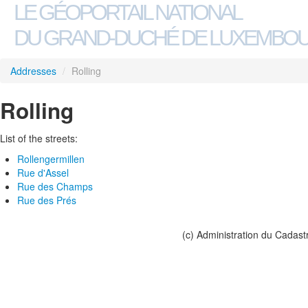
LE GÉOPORTAIL NATIONAL
DU GRAND-DUCHÉ DE LUXEMBO
Addresses
/
Rolling
Rolling
List of the streets:
Rollengermillen
Rue d'Assel
Rue des Champs
Rue des Prés
(c) Administration du Cadast