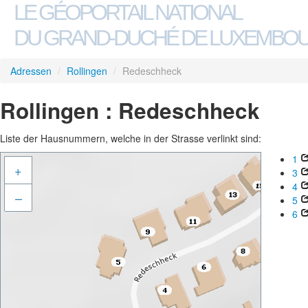
LE GÉOPORTAIL NATIONAL
DU GRAND-DUCHÉ DE LUXEMBO
Adressen
/
Rollingen
/
Redeschheck
Rollingen : Redeschheck
Liste der Hausnummern, welche in der Strasse verlinkt sind:
1
+
3
4
–
5
6