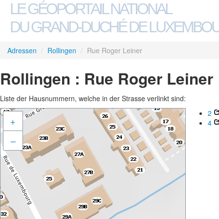
LE GÉOPORTAIL NATIONAL
DU GRAND-DUCHÉ DE LUXEMBO
Adressen
/
Rollingen
/
Rue Roger Leiner
Rollingen : Rue Roger Leiner
Liste der Hausnummern, welche in der Strasse verlinkt sind:
2
+
4
–