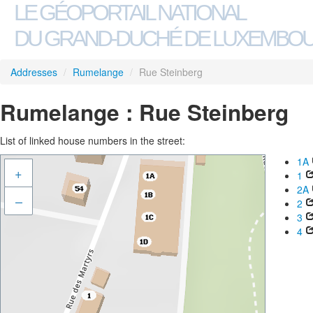
LE GÉOPORTAIL NATIONAL
DU GRAND-DUCHÉ DE LUXEMBO
Addresses
/
Rumelange
/
Rue Steinberg
Rumelange : Rue Steinberg
List of linked house numbers in the street:
1A
+
1
2A
–
2
3
4