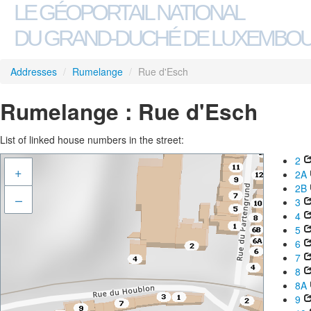
LE GÉOPORTAIL NATIONAL
DU GRAND-DUCHÉ DE LUXEMBO
Addresses
/
Rumelange
/
Rue d'Esch
Rumelange : Rue d'Esch
List of linked house numbers in the street:
2
+
2A
2B
–
3
4
5
6
7
8
8A
9