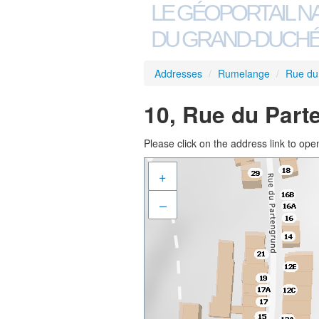
LE GÉOPORTAIL N
DU GRAND-DUCHÉ
Addresses
/
Rumelange
/
Rue du
10, Rue du Part
Please click on the address link to open
+
–