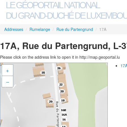
LE GÉOPORTAIL NATIONAL
DU GRAND-DUCHÉ DE LUXEMBO
Addresses
/
Rumelange
/
Rue du Partengrund
/
17A
17A, Rue du Partengrund, L-
Please click on the address link to open it in http://map.geoportal.lu
17A
+
–