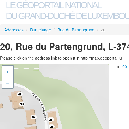
LE GÉOPORTAIL NATIONAL
DU GRAND-DUCHÉ DE LUXEMBO
Addresses
/
Rumelange
/
Rue du Partengrund
/
20
20, Rue du Partengrund, L-3
Please click on the address link to open it in http://map.geoportal.lu
20,
+
–