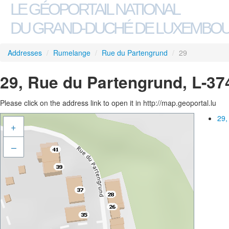
LE GÉOPORTAIL NATIONAL
DU GRAND-DUCHÉ DE LUXEMBO
Addresses
/
Rumelange
/
Rue du Partengrund
/
29
29, Rue du Partengrund, L-3
Please click on the address link to open it in http://map.geoportal.lu
29,
+
–