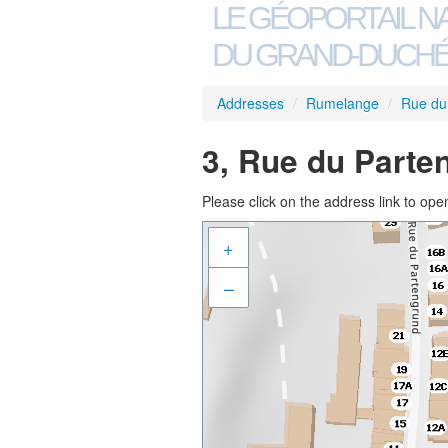
LE GÉOPORTAIL N
DU GRAND-DUCHÉ
Addresses
/
Rumelange
/
Rue du
3, Rue du Parte
Please click on the address link to open
+
–