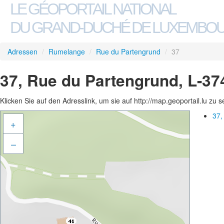
LE GÉOPORTAIL NATIONAL
DU GRAND-DUCHÉ DE LUXEMBO
Adressen
/
Rumelange
/
Rue du Partengrund
/
37
37, Rue du Partengrund, L-3
Klicken Sie auf den Adresslink, um sie auf http://map.geoportail.lu zu 
37,
+
–