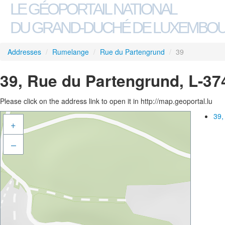
LE GÉOPORTAIL NATIONAL
DU GRAND-DUCHÉ DE LUXEMBO
Addresses
/
Rumelange
/
Rue du Partengrund
/
39
39, Rue du Partengrund, L-3
Please click on the address link to open it in http://map.geoportal.lu
39,
+
–