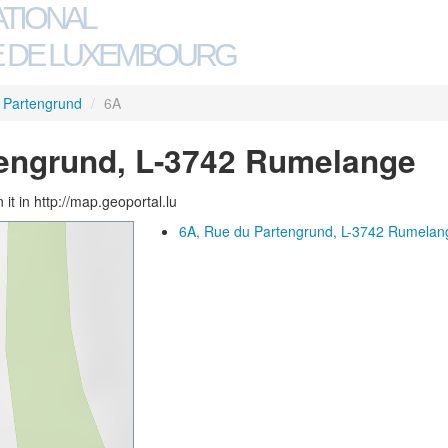
ATIONAL
 DE LUXEMBOURG
 Partengrund
/
6A
tengrund, L-3742 Rumelange
 it in http://map.geoportal.lu
6A, Rue du Partengrund, L-3742 Rumelan