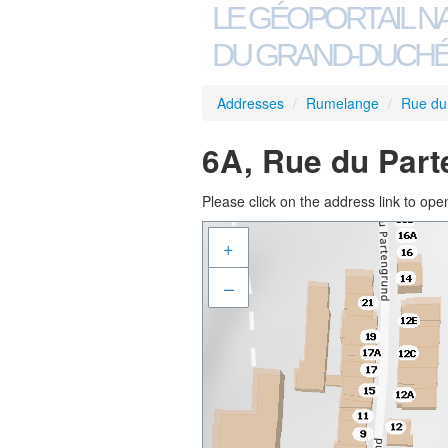
LE GÉOPORTAIL N
DU GRAND-DUCHÉ
Addresses
/
Rumelange
/
Rue du
6A, Rue du Par
Please click on the address link to open
+
–