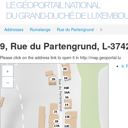
LE GÉOPORTAIL NATIONAL
DU GRAND-DUCHÉ DE LUXEMBO
Addresses
/
Rumelange
/
Rue du Partengrund
/
9
9, Rue du Partengrund, L-37
Please click on the address link to open it in http://map.geoportal.lu
9, 
+
–