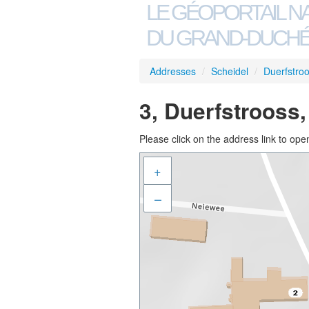
LE GÉOPORTAIL N
DU GRAND-DUCHÉ
Addresses
/
Scheidel
/
Duerfstro
3, Duerfstrooss,
Please click on the address link to open
+
–