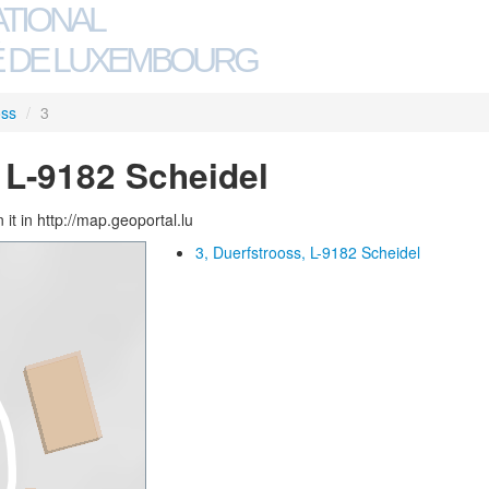
ATIONAL
 DE LUXEMBOURG
oss
/
3
 L-9182 Scheidel
 it in http://map.geoportal.lu
3, Duerfstrooss, L-9182 Scheidel