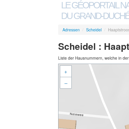
LE GÉOPORTAIL N
DU GRAND-DUCHÉ
Adressen
/
Scheidel
/
Haaptstroo
Scheidel : Haap
Liste der Hausnummern, welche in der S
+
–