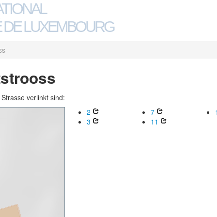
ATIONAL
 DE LUXEMBOURG
ss
tstrooss
trasse verlinkt sind:
2
7
3
11