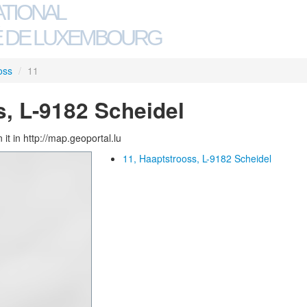
ATIONAL
 DE LUXEMBOURG
oss
/
11
s, L-9182 Scheidel
 it in http://map.geoportal.lu
11, Haaptstrooss, L-9182 Scheidel