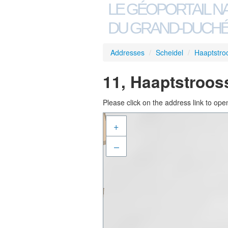
LE GÉOPORTAIL N
DU GRAND-DUCHÉ
Addresses
/
Scheidel
/
Haaptstro
11, Haaptstroos
Please click on the address link to open
+
–