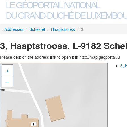
LE GÉOPORTAIL NATIONAL
DU GRAND-DUCHÉ DE LUXEMBO
Addresses
/
Scheidel
/
Haaptstrooss
/
3
3, Haaptstrooss, L-9182 Sche
Please click on the address link to open it in http://map.geoportal.lu
3, 
+
–