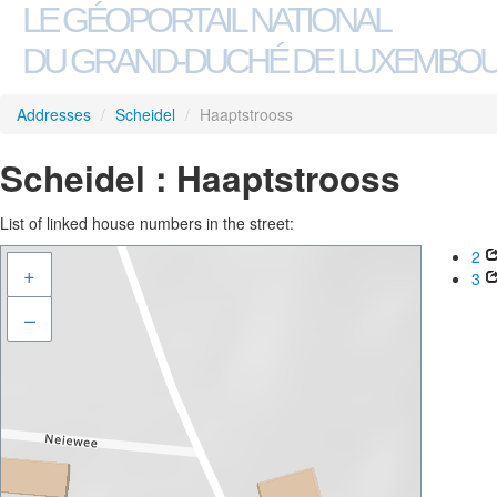
LE GÉOPORTAIL NATIONAL
DU GRAND-DUCHÉ DE LUXEMBO
Addresses
/
Scheidel
/
Haaptstrooss
Scheidel : Haaptstrooss
List of linked house numbers in the street:
2
+
3
–