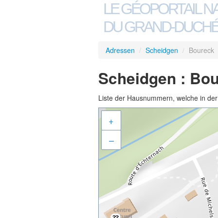
LE GÉOPORTAIL N
DU GRAND-DUCHÉ
Adressen
/
Scheidgen
/
Boureck
Scheidgen : Bo
Liste der Hausnummern, welche in der S
+
–