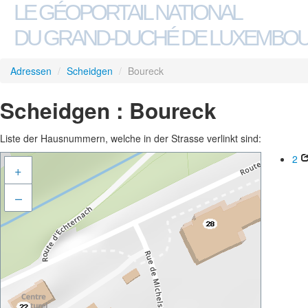
LE GÉOPORTAIL NATIONAL
DU GRAND-DUCHÉ DE LUXEMBO
Adressen
/
Scheidgen
/
Boureck
Scheidgen : Boureck
Liste der Hausnummern, welche in der Strasse verlinkt sind:
2
+
–